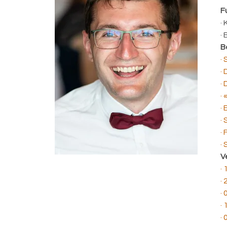
F
·
·
B
·
·
·
·
·
·
·
·
V
·
·
·
·
·