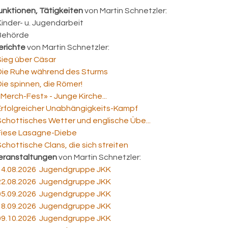
unktionen, Tätigkeiten
von Martin Schnetzler:
 Kinder- u. Jugendarbeit
 Behörde
erichte
von Martin Schnetzler:
 Sieg über Cäsar
 Die Ruhe während des Sturms
 Die spinnen, die Römer!
 «Merch-Fest» - Junge Kirche...
 Erfolgreicher Unabhängigkeits-Kampf
 Schottisches Wetter und englische Übe...
 Fiese Lasagne-Diebe
 Schottische Clans, die sich streiten
eranstaltungen
von Martin Schnetzler:
 14.08.2026 Jugendgruppe JKK
 22.08.2026 Jugendgruppe JKK
 05.09.2026 Jugendgruppe JKK
 18.09.2026 Jugendgruppe JKK
 09.10.2026 Jugendgruppe JKK