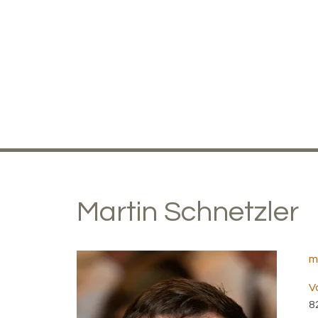
Martin
Schnetzler
m
V
8