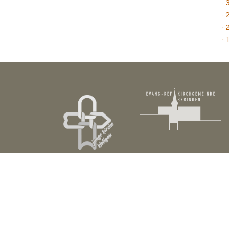
·
·
·
·
Junge Kirche Klettgau
Kloster 3
8224 Löhningen