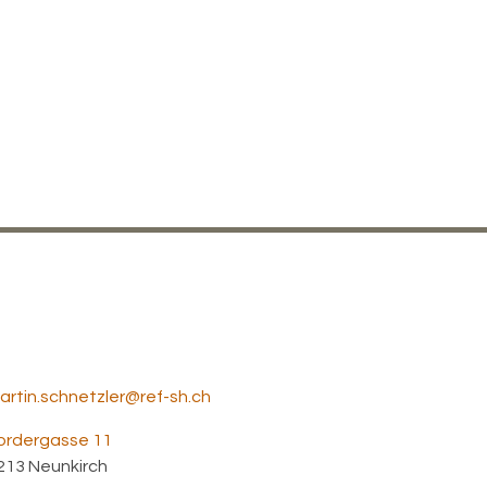
artin.schnetzler@ref-sh.ch
ordergasse 11
213
Neunkirch