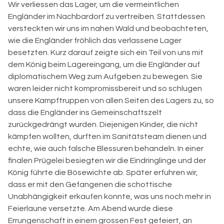
Wir verliessen das Lager, um die vermeintlichen
Engländer im Nachbardorf zu vertreiben. Stattdessen
versteckten wir uns im nahen Wald und beobachteten,
wie die Engländer fröhlich das verlassene Lager
besetzten. Kurz darauf zeigte sich ein Teil von uns mit
dem König beim Lagereingang, um die Engländer auf
diplomatischem Weg zum Aufgeben zu bewegen. Sie
waren leider nicht kompromissbereit und so schlugen
unsere Kampftruppen von allen Seiten des Lagers zu, so
dass die Engländer ins Gemeinschaftszelt
zurückgedrängt wurden. Diejenigen Kinder, die nicht
kämpfen wollten, durften im Sanitätsteam dienen und
echte, wie auch falsche Blessuren behandeln. In einer
finalen Prügelei besiegten wir die Eindringlinge und der
König führte die Bösewichte ab. Später erfuhren wir,
dass er mit den Gefangenen die schottische
Unabhängigkeit erkaufen konnte, was uns noch mehr in
Feierlaune versetzte. Am Abend wurde diese
Errungenschaft in einem grossen Fest gefeiert, an