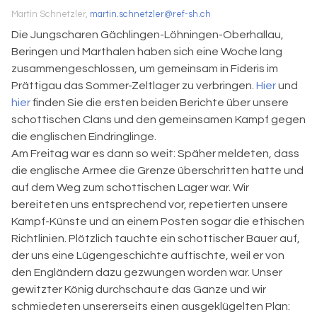
Martin Schnetzler,
martin.schnetzler@ref-sh.ch
Die Jungscharen Gächlingen-Löhningen-Oberhallau,
Beringen und Marthalen haben sich eine Woche lang
zusammengeschlossen, um gemeinsam in Fideris im
Prättigau das Sommer-Zeltlager zu verbringen.
Hier
und
hier
finden Sie die ersten beiden Berichte über unsere
schottischen Clans und den gemeinsamen Kampf gegen
die englischen Eindringlinge.
Am Freitag war es dann so weit: Späher meldeten, dass
die englische Armee die Grenze überschritten hatte und
auf dem Weg zum schottischen Lager war. Wir
bereiteten uns entsprechend vor, repetierten unsere
Kampf-Künste und an einem Posten sogar die ethischen
Richtlinien. Plötzlich tauchte ein schottischer Bauer auf,
der uns eine Lügengeschichte auftischte, weil er von
den Engländern dazu gezwungen worden war. Unser
gewitzter König durchschaute das Ganze und wir
schmiedeten unsererseits einen ausgeklügelten Plan: