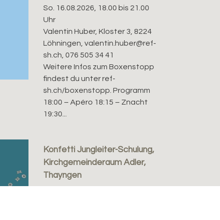
So. 16.08.2026, 18.00 bis 21.00
Uhr
Valentin Huber, Kloster 3, 8224
Löhningen, valentin.huber@ref-
sh.ch, 076 505 34 41
Weitere Infos zum Boxenstopp
findest du unter ref-
sh.ch/boxenstopp. Programm
18:00 – Apéro 18:15 – Znacht
19:30...
Konfetti Jungleiter-Schulung,
Kirchgemeinderaum Adler,
Thayngen
Di. 18.08.2026, 18.30 bis 22.00 Uhr
Sebastian Ebi
Du warst schon selber als