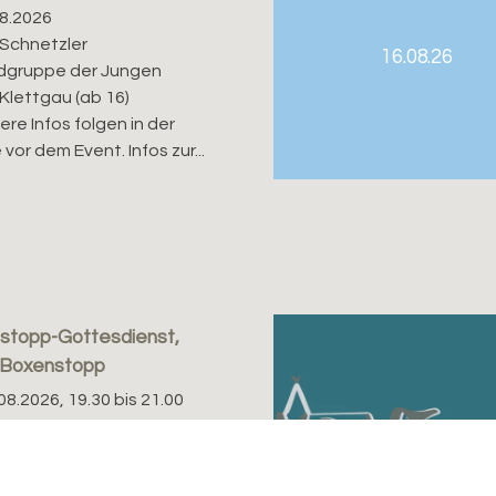
08.2026
 Schnetzler
16.08.26
dgruppe der Jungen
 Klettgau (ab 16)
re Infos folgen in der
or dem Event. Infos zur...
stopp-Gottesdienst,
 Boxenstopp
08.2026, 19.30 bis 21.00
ttesdienst-Teil vom
topp. Details und