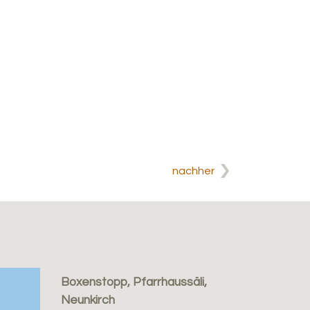
nachher
Boxenstopp, Pfarrhaussäli,
Neunkirch