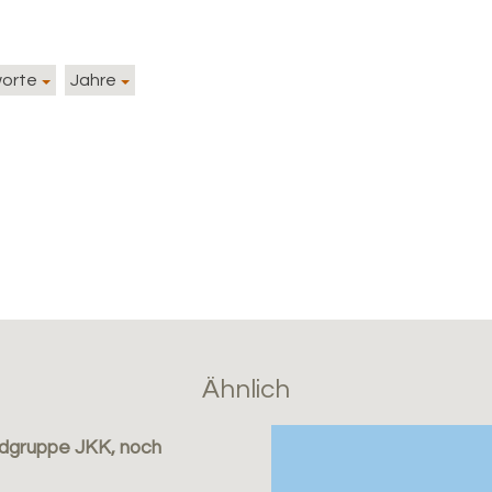
worte
Jahre
Ähnlich
dgruppe JKK, noch