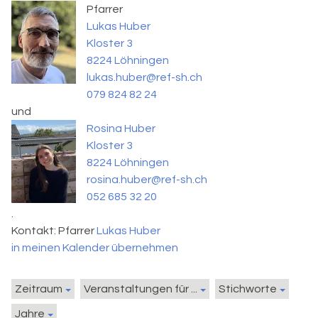
Pfarrer
Lukas Huber
Kloster 3
8224 Löhningen
lukas.huber@ref-sh.ch
079 824 82 24
und
Rosina Huber
Kloster 3
8224 Löhningen
rosina.huber@ref-sh.ch
052 685 32 20
.
Kontakt:
Pfarrer
Lukas Huber
in meinen Kalender übernehmen
Zeitraum
Veranstaltungen für ...
Stichworte
Jahre