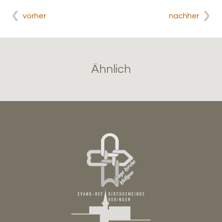
vorher
nachher
Ähnlich