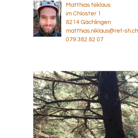
Matthias Niklaus
im Chloster 1
8214 Gächlingen
matthias.niklaus@ref-sh.c
079 382 82 07